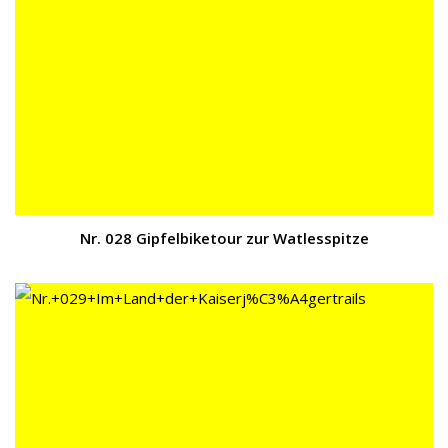
Nr. 028 Gipfelbiketour zur Watlesspitze