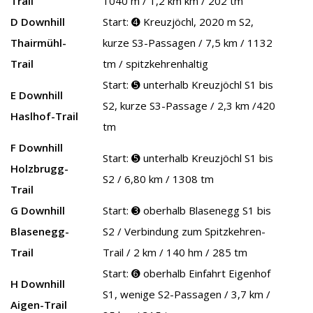
Trail
1040 m / 1,2 km km / 202 tm
D Downhill
Start: ➍ Kreuzjöchl, 2020 m S2,
Thairmühl-
kurze S3-Passagen / 7,5 km / 1132
Trail
tm / spitzkehrenhaltig
Start: ➎ unterhalb Kreuzjöchl S1 bis
E Downhill
S2, kurze S3-Passage / 2,3 km /420
Haslhof-Trail
tm
F Downhill
Start: ➎ unterhalb Kreuzjöchl S1 bis
Holzbrugg-
S2 / 6,80 km / 1308 tm
Trail
G Downhill
Start: ➌ oberhalb Blasenegg S1 bis
Blasenegg-
S2 / Verbindung zum Spitzkehren-
Trail
Trail / 2 km / 140 hm / 285 tm
Start: ➏ oberhalb Einfahrt Eigenhof
H Downhill
S1, wenige S2-Passagen / 3,7 km /
Aigen-Trail