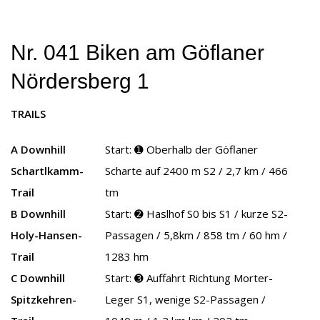
Nr. 041 Biken am Göflaner
Nördersberg 1
TRAILS
A Downhill
Start: ➊ Oberhalb der Göflaner
Schartlkamm-
Scharte auf 2400 m S2 / 2,7 km / 466
Trail
tm
B Downhill
Start: ➋ Haslhof S0 bis S1 / kurze S2-
Holy-Hansen-
Passagen / 5,8km / 858 tm / 60 hm /
Trail
1283 hm
C Downhill
Start: ➌ Auffahrt Richtung Morter-
Spitzkehren-
Leger S1, wenige S2-Passagen /