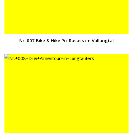
Nr. 007 Bike & Hike Piz Rasass im Vallungtal