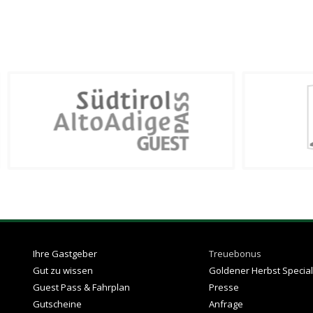
Ihre Gastgeber
Treuebonus
Gut zu wissen
Goldener Herbst Special
Guest Pass & Fahrplan
Presse
Gutscheine
Anfrage