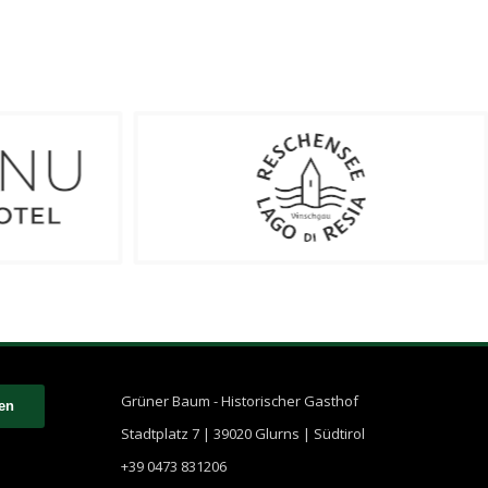
Grüner Baum - Historischer Gasthof
Stadtplatz 7 | 39020 Glurns | Südtirol
+39 0473 831206