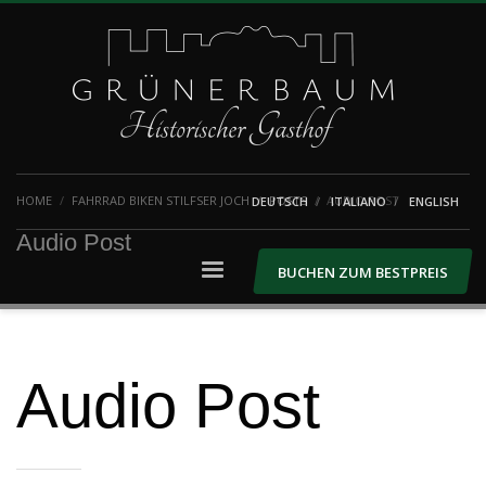
HOME
FAHRRAD BIKEN STILFSER JOCH
POSTS
AUDIO POST
DEUTSCH
ITALIANO
ENGLISH
Audio Post
BUCHEN ZUM BESTPREIS
Audio Post