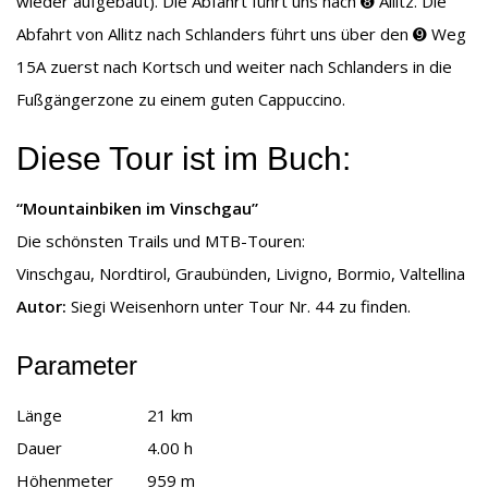
wieder aufgebaut). Die Abfahrt führt uns nach ➑ Allitz. Die
Abfahrt von Allitz nach Schlanders führt uns über den ➒ Weg
15A zuerst nach Kortsch und weiter nach Schlanders in die
Fußgängerzone zu einem guten Cappuccino.
Diese Tour ist im Buch:
“Mountainbiken im Vinschgau”
Die schönsten Trails und
MTB
-Touren:
Vinschgau, Nordtirol, Graubünden, Livigno, Bormio, Valtellina
Autor:
Siegi Weisenhorn unter Tour Nr. 44 zu finden.
Parameter
Länge
21 km
Dauer
4.00 h
Höhenmeter
959 m