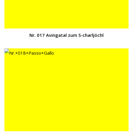
Nr. 017 Avingatal zum S-charljöchl