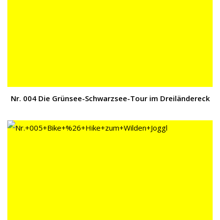
Nr. 004 Die Grünsee-Schwarzsee-Tour im Dreiländereck