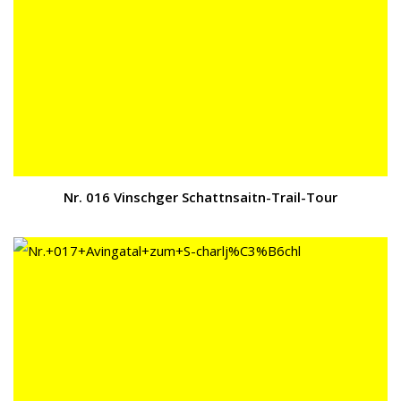
Nr. 016 Vinschger Schattnsaitn-Trail-Tour