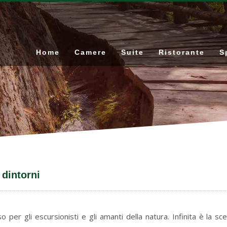
Home
Camere
Suite
Ristorante
S
 dintorni
per gli escursionisti e gli amanti della natura. Infinita è la sce